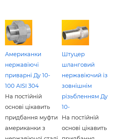
Американки
Штуцер
нержавіючі
шланговий
приварні Ду 10-
нержавіючий із
100 AISI 304
зовнішнім
На постійній
різьбленням Ду
основі цікавить
10-
придбання муфти
На постійній
американки з
основі цікавить
нержавіючої сталі
придбання