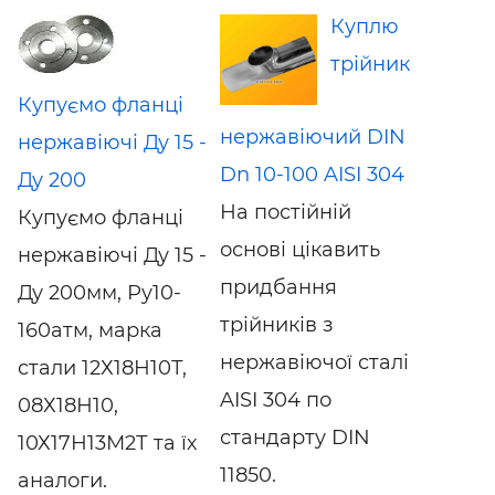
Куплю
трійник
Купуємо фланці
нержавіючий DIN
нержавіючі Ду 15 -
Dn 10-100 AISI 304
Ду 200
На постійній
Купуємо фланці
основі цікавить
нержавіючі Ду 15 -
придбання
Ду 200мм, Ру10-
трійників з
160атм, марка
нержавіючої сталі
стали 12Х18Н10Т,
AISI 304 по
08Х18Н10,
стандарту DIN
10Х17Н13М2Т та їх
11850.
аналоги.