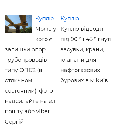
Куплю
Куплю
Може у
Куплю відводи
кого є
під 90 * і 45 * гнуті,
залишки опор
засувки, крани,
трубопроводів
клапани для
типу ОПБ2 (в
нафтогазових
отличном
бурових в м.Київ.
состоянии), фото
надсилайте на ел.
пошту або viber
Сергій