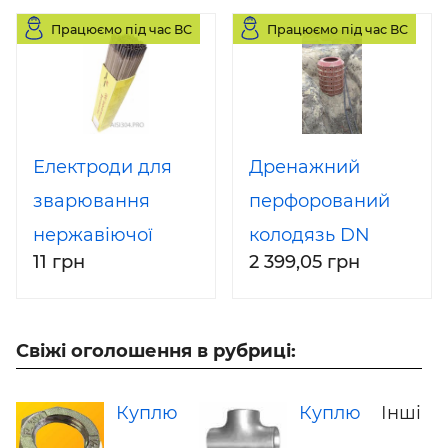
Працюємо під час ВС
Працюємо під час ВС
Електроди для
Дренажний
зварювання
перфорований
нержавіючої
колодязь DN
11 грн
2 399,05 грн
сталі ЦЛ-11 3 мм 5
1000, 25 тонн
кг
(ціна вказана за
кільце h – 200
Свіжі оголошення в рубриці:
мм)
Куплю
Куплю
Інші