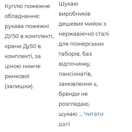
Шукаю
Куплю пожежне
виробників
обладнання:
дешевих мийок з
рукава пожежні
нержавіючої сталі
ДУ50 в комплекті,
для піонерських
крани Ду50 в
таборів, баз
комплекті, за
відпочинку,
ціною нижче
пансіонатів,
ринкової
замовлення є,
(залишки).
бренди не
розглядаю,
шукаю ...
Читати
далі