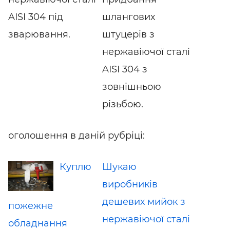
AISI 304 під
шлангових
зварювання.
штуцерів з
нержавіючої сталі
AISI 304 з
зовнішньою
різьбою.
оголошення в даній рубріці:
Куплю
Шукаю
виробників
дешевих мийок з
пожежне
нержавіючої сталі
обладнання