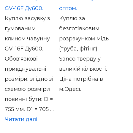
GV-16F Ду600.
оптом.
Куплю засувку з
Куплю за
гумованим
безготівковим
клином чавунну
розрахунком мідь
GV-16F Ду600.
(труба, фітінг)
Обов'язкові
Sanco тверду у
приєднувальні
великій кількості.
розміри: згідно зі
Ціна потрібна в
схемою розміри
м.Одесі.
повинні бути: D =
755 мм. D1 = 705 ...
Читати далі