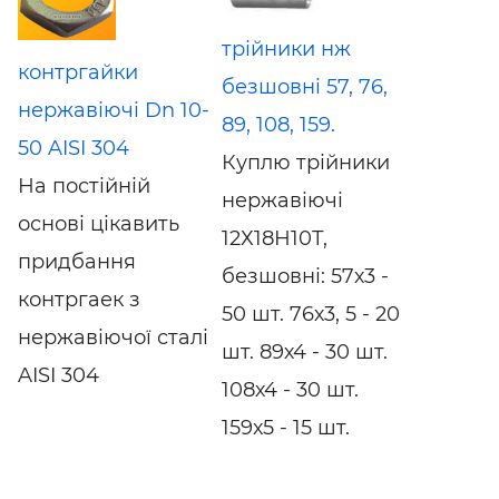
трійники нж
контргайки
безшовні 57, 76,
нержавіючі Dn 10-
89, 108, 159.
50 AISI 304
Куплю трійники
На постійній
нержавіючі
основі цікавить
12Х18Н10Т,
придбання
безшовні: 57х3 -
контргаек з
50 шт. 76х3, 5 - 20
нержавіючої сталі
шт. 89х4 - 30 шт.
AISI 304
108х4 - 30 шт.
159х5 - 15 шт.