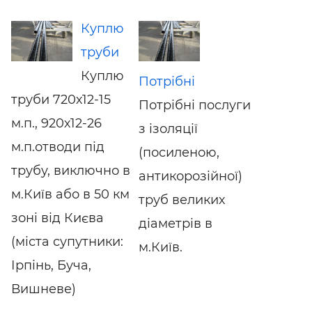
Куплю
труби
Куплю
Потрібні
труби 720х12-15
Потрібні послуги
м.п., 920х12-26
з ізоляції
м.п.отводи під
(посиленою,
трубу, виключно в
антикорозійної)
м.Київ або в 50 км
труб великих
зоні від Києва
діаметрів в
(міста супутники:
м.Київ.
Ірпінь, Буча,
Вишневе)