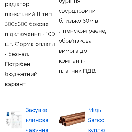
буріння
радіатор
свердловини
панельний 11 тип
близько 60м в
300х600 бокове
Літенском раене,
підключення - 109
обов'язкова
шт. Форма оплати
вимога до
- безнал.
компанії -
Потрібен
платник ПДВ.
бюджетний
варіант.
Засувка
Мідь
клинова
Sanco
чавунна
куплю