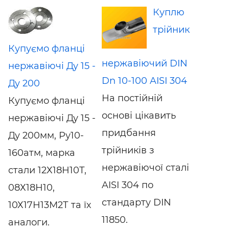
Куплю
трійник
Купуємо фланці
нержавіючий DIN
нержавіючі Ду 15 -
Dn 10-100 AISI 304
Ду 200
На постійній
Купуємо фланці
основі цікавить
нержавіючі Ду 15 -
придбання
Ду 200мм, Ру10-
трійників з
160атм, марка
нержавіючої сталі
стали 12Х18Н10Т,
AISI 304 по
08Х18Н10,
стандарту DIN
10Х17Н13М2Т та їх
11850.
аналоги.