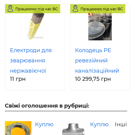
Працюємо під час ВС
Працюємо під час ВС
Електроди для
Колодець PE
зварювання
ревезійний
нержавіючої
каналізаційний
11 грн
10 299,75 грн
сталі ЦЛ-11 3 мм 5
VK-600 2м
кг
Свіжі оголошення в рубриці:
Куплю
Куплю
Інші