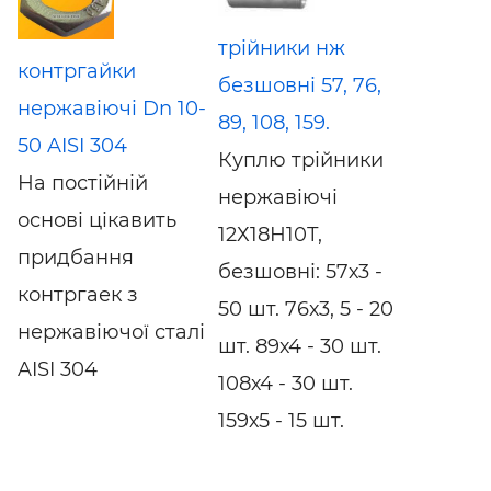
трійники нж
контргайки
безшовні 57, 76,
нержавіючі Dn 10-
89, 108, 159.
50 AISI 304
Куплю трійники
На постійній
нержавіючі
основі цікавить
12Х18Н10Т,
придбання
безшовні: 57х3 -
контргаек з
50 шт. 76х3, 5 - 20
нержавіючої сталі
шт. 89х4 - 30 шт.
AISI 304
108х4 - 30 шт.
159х5 - 15 шт.