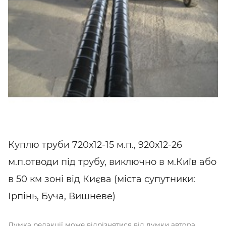
Куплю труби 720х12-15 м.п., 920х12-26
м.п.отводи під трубу, виключно в м.Київ або
в 50 км зоні від Києва (міста супутники:
Ірпінь, Буча, Вишневе)
Думка редакції може відрізнятися від думки автора.