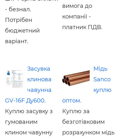
вимога до
- безнал.
компанії -
Потрібен
платник ПДВ.
бюджетний
варіант.
Засувка
Мідь
клинова
Sanco
чавунна
куплю
GV-16F Ду600.
оптом.
Куплю засувку з
Куплю за
гумованим
безготівковим
клином чавунну
розрахунком мідь