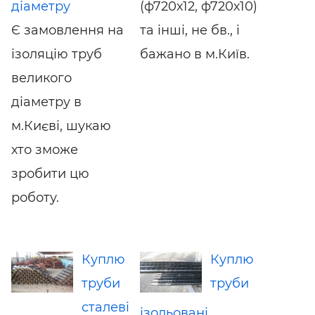
діаметру
(ф720х12, ф720х10)
Є замовлення на
та інші, не бв., і
ізоляцію труб
бажано в м.Київ.
великого
діаметру в
м.Києві, шукаю
хто зможе
зробити цю
роботу.
Куплю
Куплю
труби
труби
сталеві
ізольовані