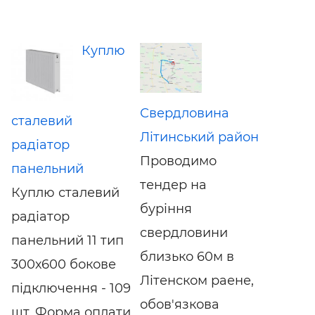
Куплю
Свердловина
сталевий
Літинський район
радіатор
Проводимо
панельний
тендер на
Куплю сталевий
буріння
радіатор
свердловини
панельний 11 тип
близько 60м в
300х600 бокове
Літенском раене,
підключення - 109
обов'язкова
шт. Форма оплати