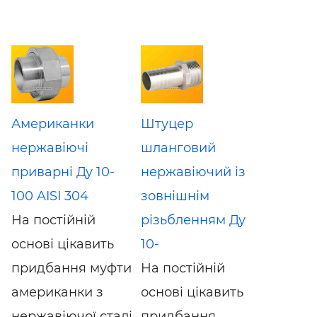
Американки
Штуцер
нержавіючі
шланговий
приварні Ду 10-
нержавіючий із
100 AISI 304
зовнішнім
На постійній
різьбленням Ду
основі цікавить
10-
придбання муфти
На постійній
американки з
основі цікавить
нержавіючої сталі
придбання