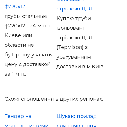
ф720х12
стрічкою ДТЛ
трубы стальные
Куплю труби
ф720х12 - 24 м.п. в
ізольовані
Киеве или
стрічкою ДТЛ
области не
(Термізол) з
бу.Прошу указать
урахуванням
цену с доставкой
доставки в м.Київ.
за 1 м.п..
Схожі оголошення в других регіонах:
Тендер на
Шукаю прилад
монтаж системи
для виявлення