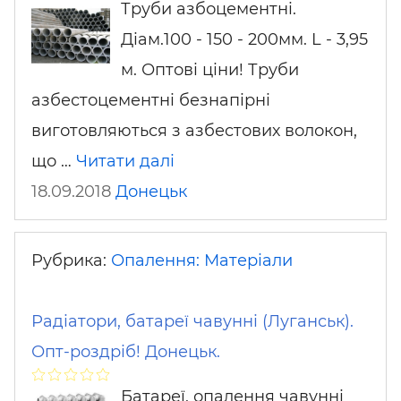
Труби азбоцементні.
Діам.100 - 150 - 200мм. L - 3,95
м. Оптові ціни! Труби
азбестоцементні безнапірні
виготовляються з азбестових волокон,
що …
Читати далі
18.09.2018
Донецьк
Рубрика:
Опалення: Матеріали
Радіатори, батареї чавунні (Луганськ).
Опт-роздріб! Донецьк.
Батареї, опалення чавунні