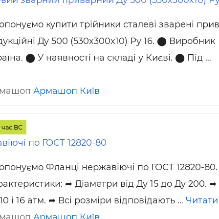
опонуємо купити трійники сталеві зварені при
дукційні Ду 500 (530x300x10) Ру 16. ⬤ Виробник
аїна. ⬤ У наявності на складі у Києві. ⬤ Під …
Армашоп
Армашоп
Київ
 час ВС
віючі по ГОСТ 12820-80
опонуємо Фланці нержавіючі по ГОСТ 12820-80.
актеристики: ➦ Діаметри від Ду 15 до Ду 200. ➦
10 і 16 атм. ➦ Всі розміри відповідають …
Читати
Армашоп
Армашоп
Київ