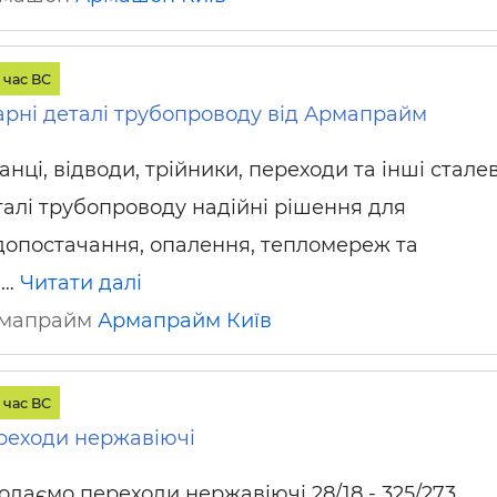
 час ВС
арні деталі трубопроводу від Армапрайм
нці, відводи, трійники, переходи та інші сталев
талі трубопроводу надійні рішення для
допостачання, опалення, тепломереж та
 …
Читати далі
Армапрайм
Армапрайм
Київ
 час ВС
реходи нержавіючі
одаємо переходи нержавіючі 28/18 - 325/273