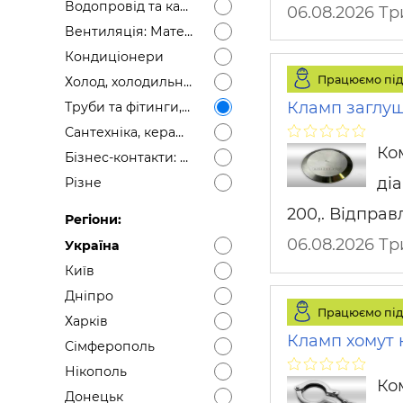
Водопровід та каналізація: Матеріали
06.08.2026 Т
Вентиляція: Матеріали
Кондиціонери
Працюємо під
Холод, холодильне обладнання
Кламп заглуш
Труби та фітинги, димарі
Сантехніка, кераміка
Ко
Бізнес-контакти: шукаємо постачальника, шукаємо дилерів, монтажні організац
діа
Різне
200,. Відправ
Регіони:
06.08.2026 Т
Україна
Київ
Дніпро
Працюємо під
Харків
Кламп хомут 
Сімферополь
Нікополь
Ко
Донецьк