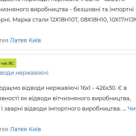
тчизняного виробництва - безшовні та імпортні 
арні. Марка стали 12Х18Н10Т, 08Х18Н10, 10Х17Н13
атея
Латея
Київ
 час ВС
води нержавіючі
одаємо відводи нержавіючі 16х1 - 426х30. Є в
явності як відводи вітчизняного виробництва,
 і зварні відводи імпортного виробництва. …
Чи
атея
Латея
Київ