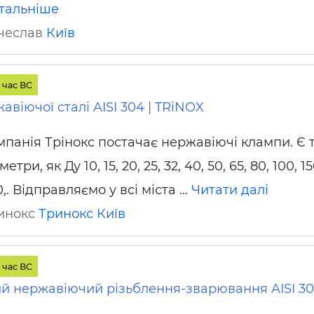
тальніше
ячеслав
Київ
 час ВС
авіючої сталі AISI 304 | TRiNOX
мпанія Трінокс постачає нержавіючі клампи. Є т
метри, як Ду 10, 15, 20, 25, 32, 40, 50, 65, 80, 100, 15
,. Відправляємо у всі міста …
Читати далі
ринокс
Тринокс
Київ
 час ВС
й нержавіючий різьблення-зварювання AISI 304