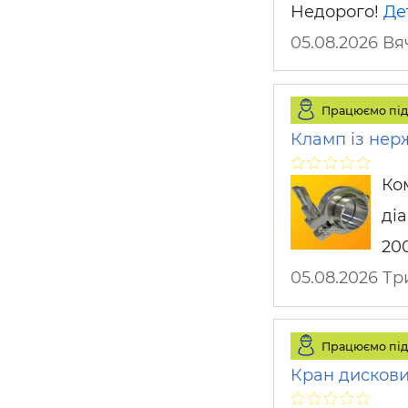
Недорого!
Де
05.08.2026 В
Працюємо під
Кламп із нерж
Ко
діа
200
05.08.2026 Т
Працюємо під
Кран дискови