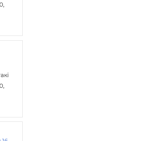
0,
акі
0,
 16