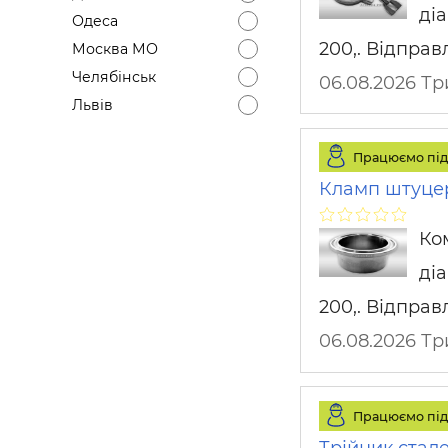
діа
Одеса
200,. Відправ
Москва МО
Челябінськ
06.08.2026 Т
Львів
Працюємо під
Кламп штуцер
Ко
діа
200,. Відправ
06.08.2026 Т
Працюємо під
Трійник стал