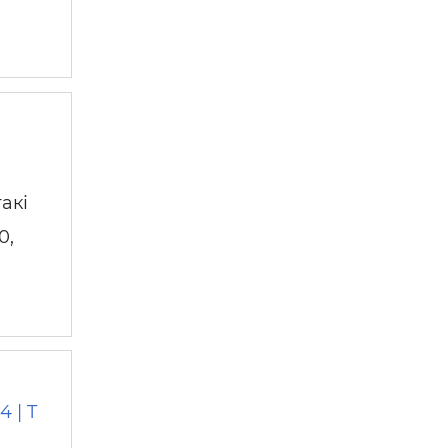
акі
0,
 | T