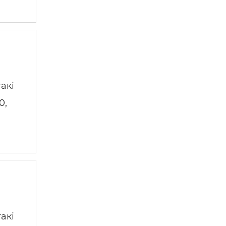
акі
0,
акі