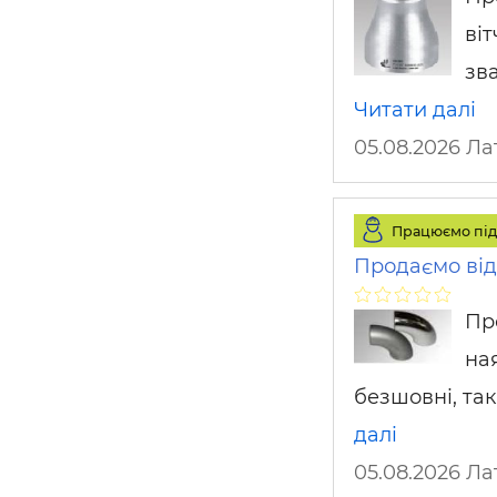
ві
зв
Читати далі
05.08.2026 Л
Працюємо під
Продаємо від
Пр
на
безшовні, так
далі
05.08.2026 Л