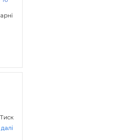
варні
 Тиск
 далі