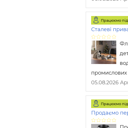
Працюємо під
Сталеві прив
Фла
де
во
промислових
05.08.2026 
Працюємо під
Продаємо пе
Пр