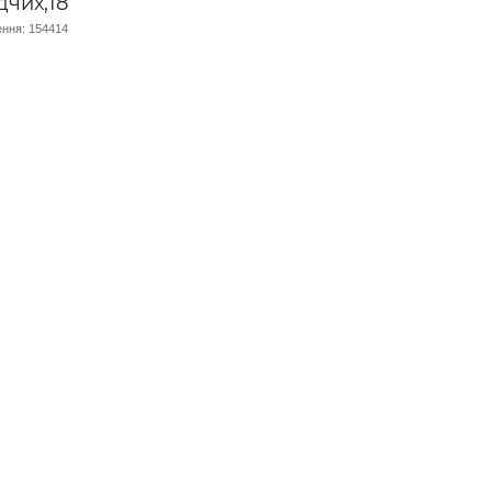
дчих,18
ння: 154414