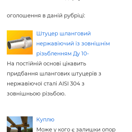
оголошення в даній рубріці:
Штуцер шланговий
нержавіючий із зовнішнім
різьбленням Ду 10-
На постійній основі цікавить
придбання шлангових штуцерів з
нержавіючої сталі AISI 304 з
зовнішньою різьбою.
Куплю
Може у кого є залишки опор