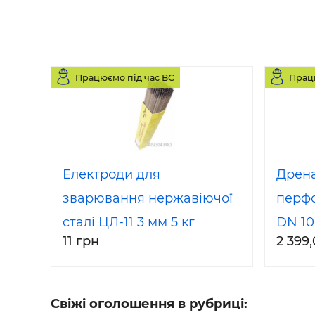
Працюємо під час ВС
Прац
Електроди для
Дрен
зварювання нержавіючої
перф
сталі ЦЛ-11 3 мм 5 кг
DN 10
11 грн
2 399
вказа
мм)
Свіжі оголошення в рубриці: