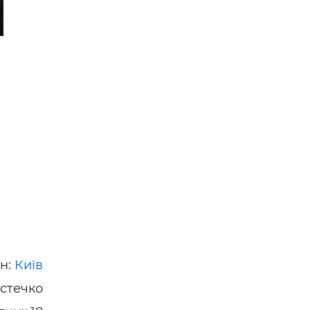
он:
Київ
істечко