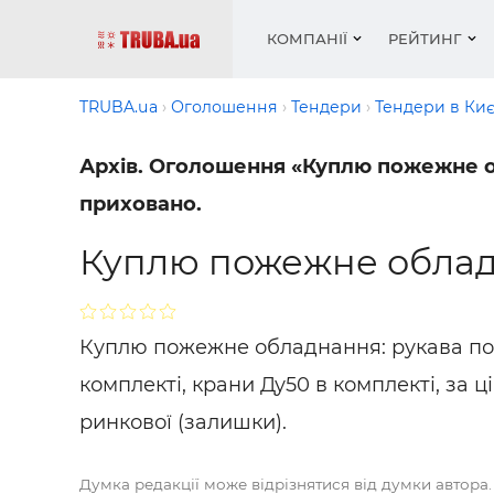
КОМПАНІЇ
РЕЙТИНГ
TRUBA.ua
Оголошення
Тендери
Тендери в Киє
Архів. Оголошення «Куплю пожежне об
Котли і
Опален
Робота 
Котли і
Акції т
приховано.
обладн
водопо
— рез
обладн
Новин
Запірн
Вентил
Вентиля
Теплі п
Куплю пожежне обла
Рейтинг
Кріплен
Водопро
Статті
Матері
Радіат
Різне
Монтаж
Куплю пожежне обладнання: рукава по
Холод, 
Інфраче
комплекті, крани Ду50 в комплекті, за 
обладн
Сушарк
ринкової (залишки).
Робота 
— вакан
Думка редакції може відрізнятися від думки автора.