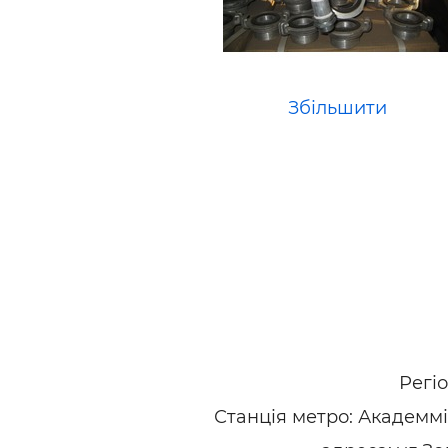
Збільшити
Регі
Станція метро: Академм