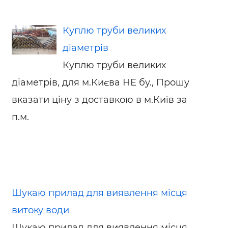
Куплю труби великих
діаметрів
Куплю труби великих
діаметрів, для м.Києва НЕ бу., Прошу
вказати ціну з доставкою в м.Київ за
п.м.
Шукаю прилад для виявлення місця
витоку води
Шукаю прилад для виявлення місця