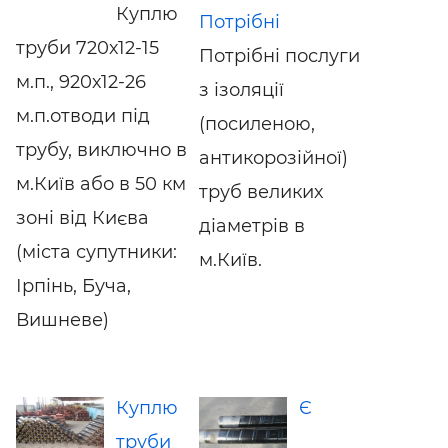
Куплю
Потрібні
труби 720х12-15
Потрібні послуги
м.п., 920х12-26
з ізоляції
м.п.отводи під
(посиленою,
трубу, виключно в
антикорозійної)
м.Київ або в 50 км
труб великих
зоні від Києва
діаметрів в
(міста супутники:
м.Київ.
Ірпінь, Буча,
Вишневе)
Куплю
Є
труби