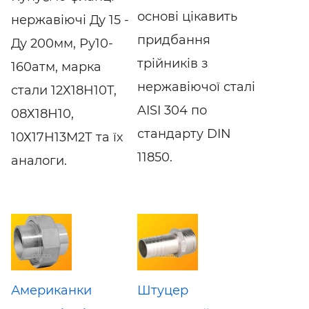
основі цікавить
нержавіючі Ду 15 -
придбання
Ду 200мм, Ру10-
трійників з
160атм, марка
нержавіючої сталі
стали 12Х18Н10Т,
AISI 304 по
08Х18Н10,
стандарту DIN
10Х17Н13М2Т та їх
11850.
аналоги.
Американки
Штуцер