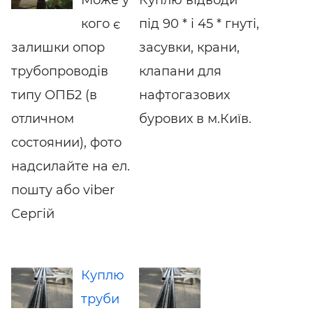
кого є
під 90 * і 45 * гнуті,
залишки опор
засувки, крани,
трубопроводів
клапани для
типу ОПБ2 (в
нафтогазових
отличном
бурових в м.Київ.
состоянии), фото
надсилайте на ел.
пошту або viber
Сергій
Куплю
труби