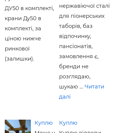
нержавіючої сталі
ДУ50 в комплекті,
для піонерських
крани Ду50 в
таборів, баз
комплекті, за
відпочинку,
ціною нижче
пансіонатів,
ринкової
замовлення є,
(залишки).
бренди не
розглядаю,
шукаю ...
Читати
далі
Куплю
Куплю
Може у
Куплю відводи