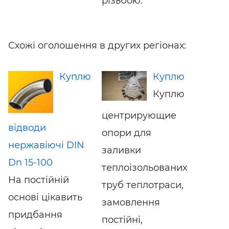
різьбою.
Схожі оголошення в других регіонах:
Куплю
Куплю
Куплю
центрирующие
відводи
опори для
нержавіючі DIN
заливки
Dn 15-100
теплоізольованих
На постійній
труб теплотраси,
основі цікавить
замовлення
придбання
постійні,