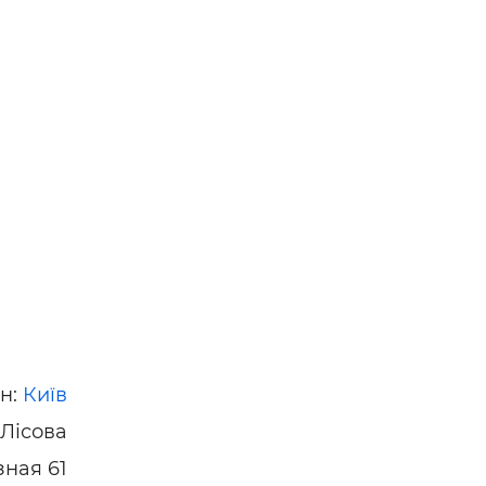
он:
Київ
 Лісова
зная 61