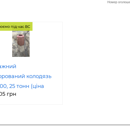
Номер оголоше
юємо під час ВС
ажний
орований колодязь
00, 25 тонн (ціна
,05 грн
на за кільце h – 200