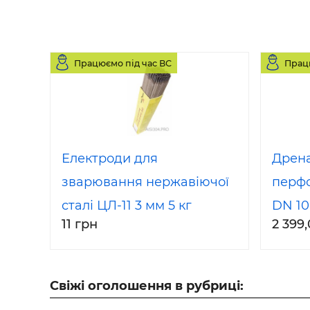
Працюємо під час ВС
Прац
Електроди для
Дрен
зварювання нержавіючої
перф
сталі ЦЛ-11 3 мм 5 кг
DN 10
11 грн
2 399
вказа
мм)
Свіжі оголошення в рубриці: