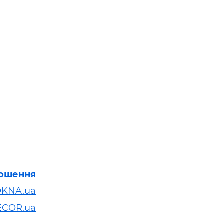
лошення
OKNA.ua
ECOR.ua