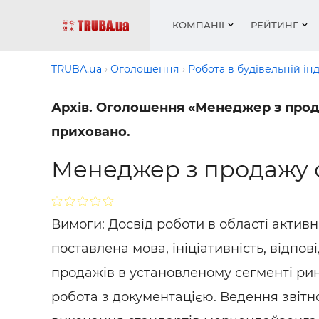
КОМПАНІЇ
РЕЙТИНГ
TRUBA.ua
Оголошення
Робота в будівельній інд
Архів. Оголошення «Менеджер з продаж
Котли і
Опален
Робота 
Котли і
Акції т
приховано.
обладн
водопо
— рез
обладн
Новин
Запірн
Вентил
Вентиля
Теплі п
Менеджер з продажу 
Рейтинг
Кріплен
Водопро
Статті
Матері
Радіат
Різне
Монтаж
Вимоги: Досвід роботи в області актив
Холод, 
Інфраче
поставлена ​​мова, ініціативність, відпо
обладн
Сушарк
продажів в установленому сегменті ринк
Робота 
робота з документацією. Ведення звітно
— вакан