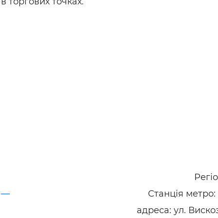
 торгових точках.
Регі
ї —
Станція метро:
адреса: ул. Виско