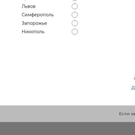
Львов
Симферополь
Запорожье
Никополь
д
Если з