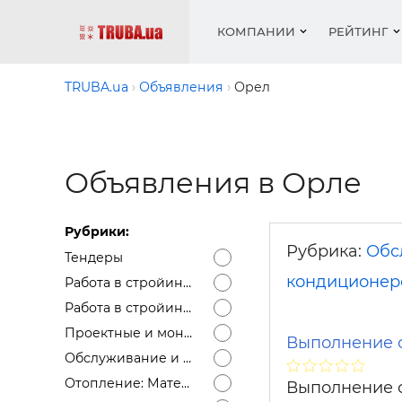
КОМПАНИИ
РЕЙТИНГ
TRUBA.ua
Объявления
Орел
Котлы 
Отопле
Работа
Котлы 
Акции 
оборуд
водосн
резюм
оборуд
Объявления в Орле
Новост
Запорн
Вентил
Вентил
Теплые
Рейтин
армату
Крепеж
Водопр
Рубрики:
Фото
Матери
Радиат
Рубрика:
Обс
Тендеры
Разное
Монтаж
кондиционер
Работа в стройиндустрии — вакансии
Холод, 
Инфрак
Работа в стройиндустрии — резюме
оборуд
Полоте
Проектные и монтажные работы
Выполнение с
Обслуживание и ремонт сантехники, отопления, кондиционеров
Работа
Отопление: Материалы
ваканс
Выполнение с