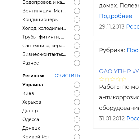
Водопровод и канализация: Материалы
домах. Полез
Вентиляция: Материалы
Подробнее
Кондиционеры
29.11.2013
Рос
Холод, холодильное оборудование
Трубы, фитинги, дымоходы
Сантехника, керамика
Рубрика:
Про
Бизнес-контакты: ищем поставщика, ищем дилеров, монтажные организации
Разное
ОАО УПНР «У
Регионы:
ОЧИСТИТЬ
Украина
Работы по мо
Киев
антикоррозио
Харьков
оборудования
Днепр
31.01.2012
Рос
Одесса
Донецк
Кривой Рог