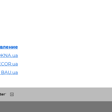
явление
OKNA.ua
ECOR.ua
 BAU.ua
ter
"