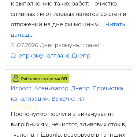
к выполнению таких работ: - очистка
сливных ям от иловых налетов со стен и
отложений на дне ям мощным …
Читать
дальше
31.07.2026 Днепркомуналтранс
Днепркомуналтранс
Днепр
Работаем во время ВП
Илосос, Асенизатор. Днепр. Прочистка
канализации. Выкачка ил
Пропонуємо послуги з викачування
вигрібних ям, нечистот, зливових стоків,
туалетів, підвалів, резервуарів та інших