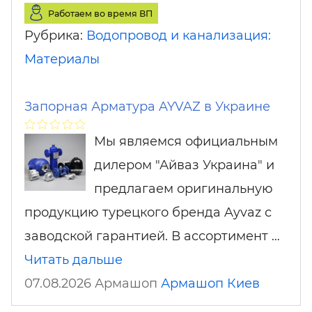
Работаем во время ВП
Рубрика:
Водопровод и канализация:
Материалы
Запорная Арматура AYVAZ в Украине
Мы являемся официальным
дилером "Айваз Украина" и
предлагаем оригинальную
продукцию турецкого бренда Ayvaz с
заводской гарантией. В ассортимент …
Читать дальше
07.08.2026 Армашоп
Армашоп
Киев