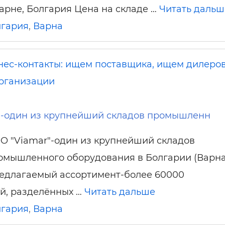
Варне, Болгария Цена на складе …
Читать дальш
лгария
,
Варна
нес-контакты: ищем поставщика, ищем дилеров
рганизации
"-один из крупнейший складов промышленн
O "Viamar"-один из крупнейший складов
омышленного оборудования в Болгарии (Варна
едлагаемый ассортимент-более 60000
й, разделённых …
Читать дальше
лгария
,
Варна