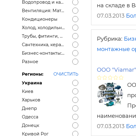
Водопровод и канализация: Материалы
на складе в 
Вентиляция: Материалы
07.03.2013
Бо
Кондиционеры
Холод, холодильное оборудование
Трубы, фитинги, дымоходы
Рубрика:
Биз
Сантехника, керамика
монтажные о
Бизнес-контакты: ищем поставщика, ищем дилеров, монтажные организации
Разное
OOO "Viamar
Регионы:
ОЧИСТИТЬ
Украина
OO
Киев
пр
Харьков
Пр
Днепр
наименовани
Одесса
Донецк
07.03.2013
Бо
Кривой Рог