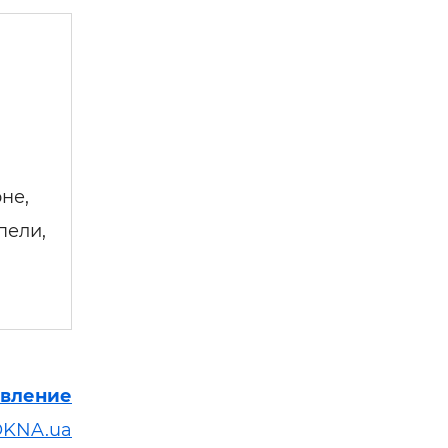
не,
пели,
явление
OKNA.ua