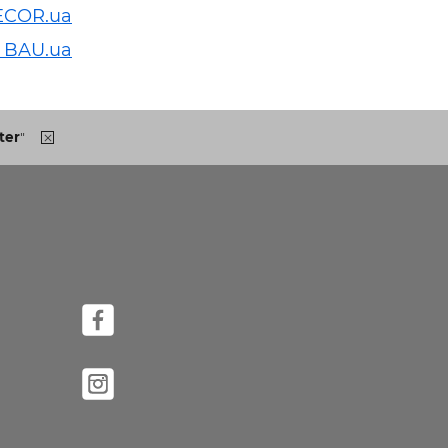
ECOR.ua
 BAU.ua
ter
"