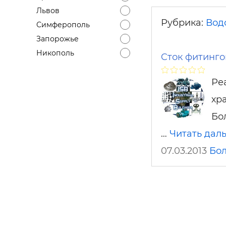
Львов
Рубрика:
Вод
Симферополь
Запорожье
Никополь
Cток фитинго
Ре
хр
Бо
…
Читать дал
07.03.2013
Бо