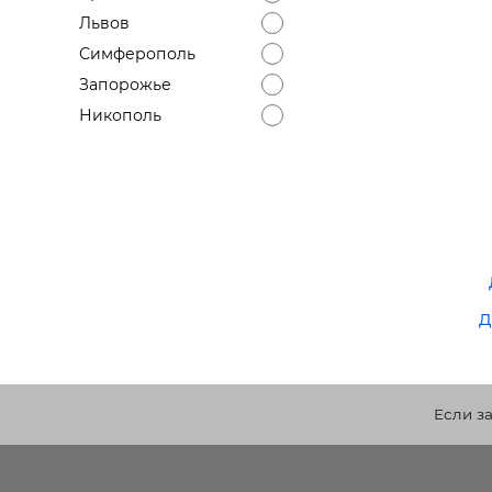
Львов
Симферополь
Запорожье
Никополь
д
Если з