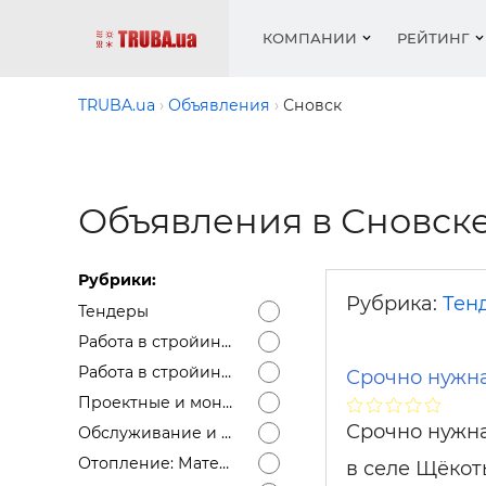
КОМПАНИИ
РЕЙТИНГ
TRUBA.ua
Объявления
Сновск
Котлы 
Отопле
Работа
Котлы 
Акции 
оборуд
водосн
резюм
оборуд
Объявления в Сновск
Новост
Запорн
Вентил
Вентил
Теплые
Рейтин
армату
Крепеж
Водопр
Рубрики:
Фото
Матери
Радиат
Рубрика:
Тен
Тендеры
Разное
Монтаж
Работа в стройиндустрии — вакансии
Холод, 
Инфрак
Работа в стройиндустрии — резюме
Срочно нужна
оборуд
Полоте
Проектные и монтажные работы
Срочно нужна
Обслуживание и ремонт сантехники, отопления, кондиционеров
Работа
Отопление: Материалы
ваканс
в селе Щёкот