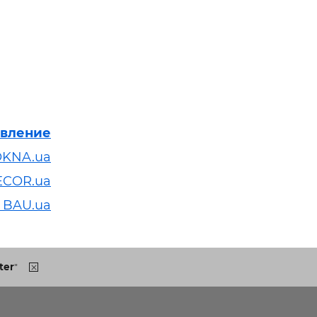
явление
OKNA.ua
ECOR.ua
 BAU.ua
ter
"