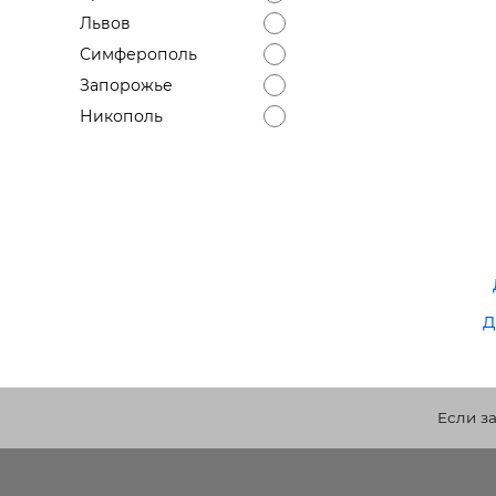
Львов
Симферополь
Запорожье
Никополь
д
Если з