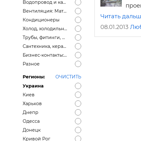
Водопровод и канализация: Материалы
прое
Вентиляция: Материалы
Читать даль
Кондиционеры
08.01.2013
Лю
Холод, холодильное оборудование
Трубы, фитинги, дымоходы
Сантехника, керамика
Бизнес-контакты: ищем поставщика, ищем дилеров, монтажные организации
Разное
Регионы:
ОЧИСТИТЬ
Украина
Киев
Харьков
Днепр
Одесса
Донецк
Кривой Рог