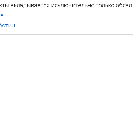
кты вкладывается исключительно только обсад
ше
ботин