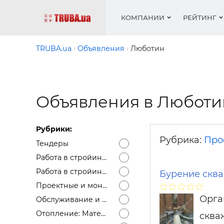
КОМПАНИИ
РЕЙТИНГ
TRUBA.ua
Объявления
Люботин
Котлы 
Отопле
Работа
Котлы 
Акции 
оборуд
водосн
резюм
оборуд
Объявления в Люботи
Новост
Запорн
Вентил
Вентил
Теплые
Рейтин
армату
Крепеж
Водопр
Рубрики:
Фото
Матери
Радиат
Рубрика:
Про
Тендеры
Разное
Монтаж
Работа в стройиндустрии — вакансии
Холод, 
Инфрак
Работа в стройиндустрии — резюме
Бурение скв
оборуд
Полоте
Проектные и монтажные работы
Орга
Обслуживание и ремонт сантехники, отопления, кондиционеров
Работа
Отопление: Материалы
ваканс
сква