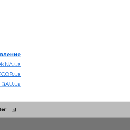
явление
OKNA.ua
ECOR.ua
 BAU.ua
ter
"