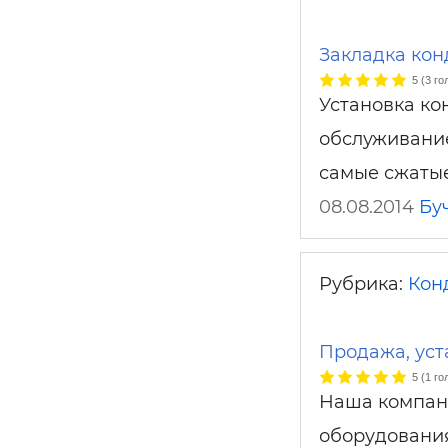
Закладка ко
5
(
3
го
Установка ко
обслуживание
самые сжатые
08.08.2014
Бу
Рубрика:
Кон
Продажа, уст
5
(
1
го
Наша компан
оборудования