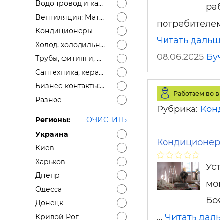
Водопровод и канализация: Материалы
ра
Вентиляция: Материалы
потребителем
Кондиционеры
Читать даль
Холод, холодильное оборудование
08.06.2025
Бу
Трубы, фитинги, дымоходы
Сантехника, керамика
Бизнес-контакты: ищем поставщика, ищем дилеров, монтажные организации
Работаем во 
Разное
Рубрика:
Кон
Регионы:
ОЧИСТИТЬ
Украина
Кондиционер
Киев
Харьков
Ус
Днепр
мо
Одесса
Бо
Донецк
…
Читать дал
Кривой Рог