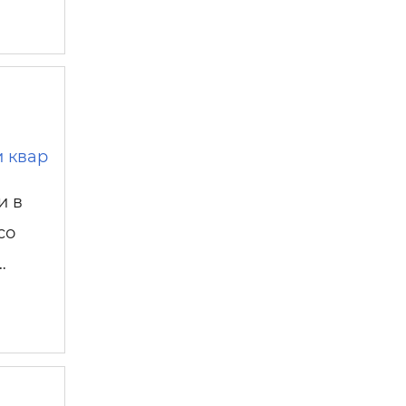
и квар
и в
со
…