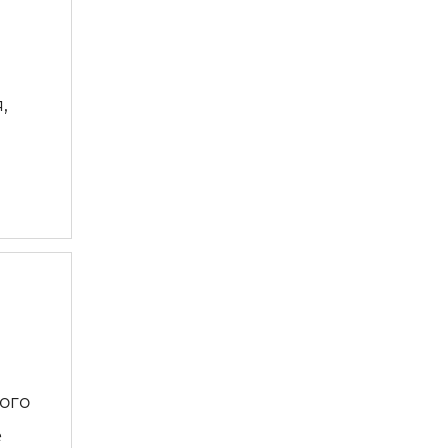
,
ого
е