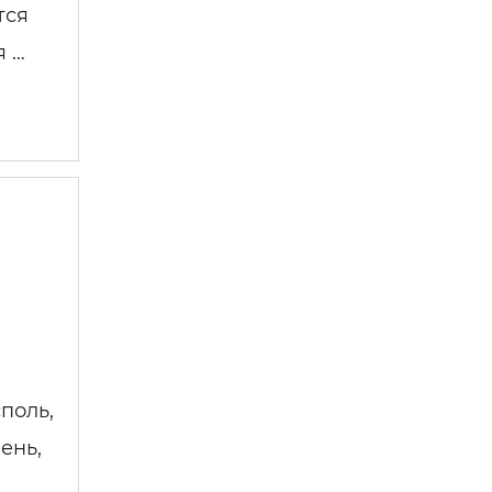
тся
я …
поль,
ень,