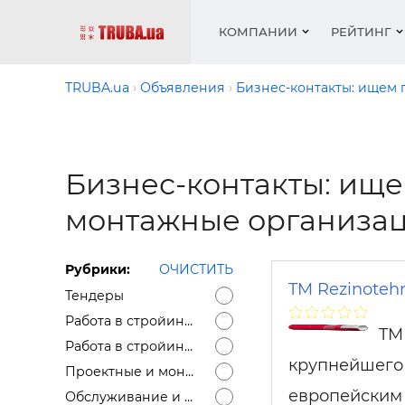
КОМПАНИИ
РЕЙТИНГ
TRUBA.ua
Объявления
Бизнес-контакты: ищем
Котлы 
Отопле
Работа
Котлы 
Акции 
оборуд
водосн
резюм
оборуд
Бизнес-контакты: ище
Новост
Запорн
Вентил
Вентил
Теплые
монтажные организац
Рейтин
армату
Крепеж
Водопр
Фото
Матери
Радиат
Рубрики:
ОЧИСТИТЬ
Разное
Монтаж
TM Rezinoteh
Тендеры
Холод, 
Инфрак
Работа в стройиндустрии — вакансии
оборуд
TM
Полоте
Работа в стройиндустрии — резюме
крупнейшего 
Работа
Проектные и монтажные работы
ваканс
европейским 
Обслуживание и ремонт сантехники, отопления, кондиционеров