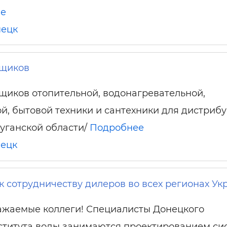
ше
ецк
щиков
иков отопительной, водонагревательной,
й, бытовой техники и сантехники для дистрибу
уганской области/
Подробнее
ецк
 сотрудничеству дилеров во всех регионах Ук
ажаемые коллеги! Специалисты Донецкого
ститута воды занимаются проектированием си