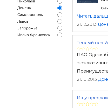
Николаев
оч
Донецк
Симферополь
Читать даль
Львов
21.12.2013
Дон
Запорожье
Ивано-Франковск
Теплый пол W
ПАО Одескабе
эксклюзивных
Преимущество
21.10.2013
Дон
Ищу предложе