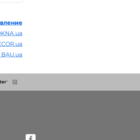
явление
OKNA.ua
ECOR.ua
 BAU.ua
ter
"