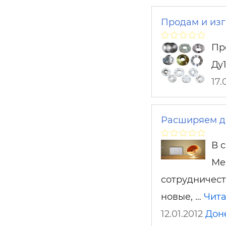
Продам и изг
Пр
Ду1
17.
Расширяем д
В 
Ме
сотрудничес
новые, …
Чита
12.01.2012
Дон