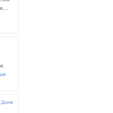
, …
е.
ьше
 Доне