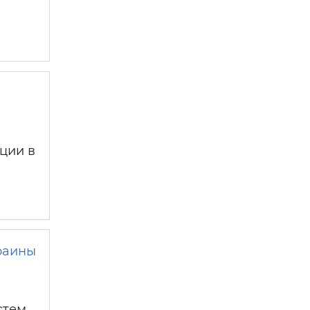
ции в
раины
стем