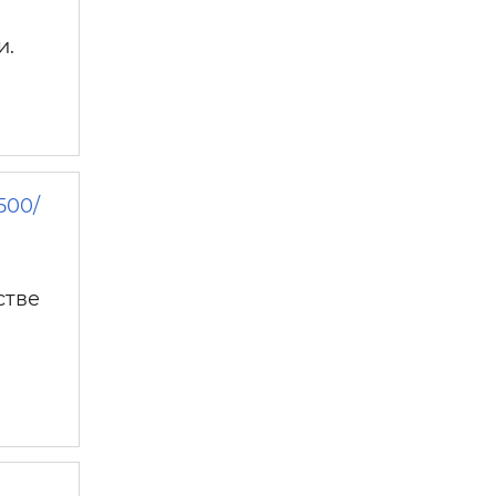
и.
500/
стве