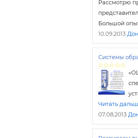
Рассмотрю пр
представител
Большой опыт
10.09.2013
Дон
Системы обра
«O
сп
уст
Читать даль
07.08.2013
До