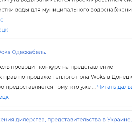
истки воды для муниципального водоснабжения
ше
ецк
oks Одескабель.
ль проводит конкурс на представление
 прав по продаже теплого пола Woks в Донецк
 предоставляется тому, кто уже …
Читать дал
ецк
ния дилерства, представительства в Украине,