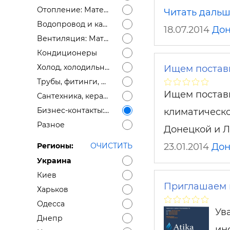
Отопление: Материалы
Читать даль
Водопровод и канализация: Материалы
18.07.2014
Дон
Вентиляция: Материалы
Кондиционеры
Холод, холодильное оборудование
Ищем постав
Трубы, фитинги, дымоходы
Ищем поставщ
Сантехника, керамика
Бизнес-контакты: ищем поставщика, ищем дилеров, монтажные организации
климатическо
Разное
Донецкой и Л
23.01.2014
Дон
Регионы:
ОЧИСТИТЬ
Украина
Киев
Приглашаем к
Харьков
Одесса
Ув
Днепр
ин