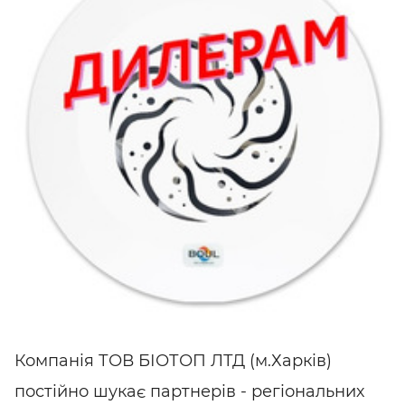
Компанія ТОВ БІОТОП ЛТД (м.Харків)
постійно шукає партнерів - регіональних