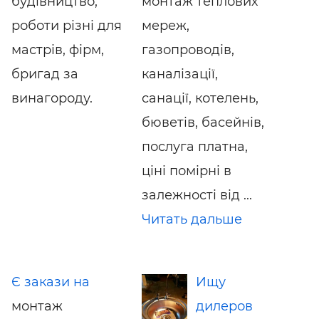
будівництво,
монтаж теплових
роботи різні для
мереж,
мастрів, фірм,
газопроводів,
бригад за
каналізації,
винагороду.
санації, котелень,
бюветів, басейнів,
послуга платна,
ціні помірні в
залежності від ...
Читать дальше
Є закази на
Ищу
монтаж
дилеров