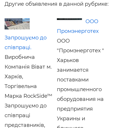
Другие объявления в данной рубрике:
ООО
Промэнерготех
Запрошуємо до
ООО
співпраці.
"Промэнерготех "
Виробнича
Харьков
Компанія Віват м.
занимается
Харків,
поставками
Торгівельна
промышленного
Марка RockSide™
оборудования на
Запрошуємо до
предприятия
співпраці
Украины и
представників,