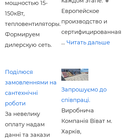
каждом этапе. 🔹
мощностью 15-
Европейское
150кВт,
производство и
тепловентиляторы.
сертифицированная
Формируем
...
Читать дальше
дилерскую сеть.
Поділюся
замовленнями на
Запрошуємо до
сантехнічні
співпраці.
роботи
Виробнича
За невелику
Компанія Віват м.
оплату надам
Харків,
данні та закази