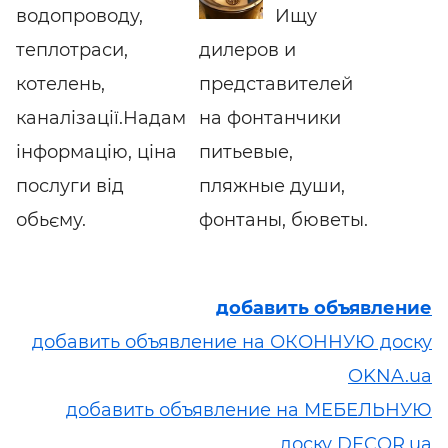
водопроводу,
Ищу
теплотраси,
дилеров и
котелень,
представителей
каналізації.Надам
на фонтанчики
інформацію, ціна
питьевые,
послуги від
пляжные души,
обьєму.
фонтаны, бюветы.
добавить объявление
добавить объявление на ОКОННУЮ доску
OKNA.ua
добавить объявление на МЕБЕЛЬНУЮ
доску DECOR.ua