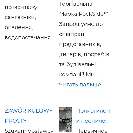
Торгівельна
по монтажу
Марка RockSide™
сантехніки,
Запрошуємо до
опалення,
співпраці
водопостачання.
представників,
дилерів, прорабів
та будівельні
компанії! Ми ...
Читать дальше
ZAWÓR KULOWY
Полиэтилен
PROSTY
и пропилен
Szukam dostawcy
Первичное