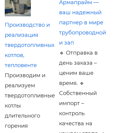
Армапрайм —
ваш надежный
партнер в мире
Производство и
трубопроводной
реализация
и зап
твердотопливных
🔹 Отправка в
котлов,
день заказа –
тепловенте
ценим ваше
Производим и
время. 🔹
реализуем
Собственный
твердотопливные
импорт –
котлы
контроль
длительного
качества на
горения