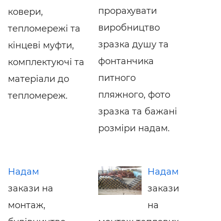
прорахувати
ковери,
виробництво
тепломережі та
зразка душу та
кінцеві муфти,
фонтанчика
комплектуючі та
питного
матеріали до
пляжного, фото
тепломереж.
зразка та бажані
розміри надам.
Надам
Надам
закази на
закази
монтаж,
на