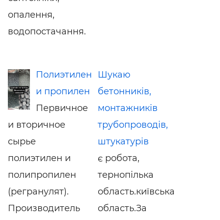
опалення,
водопостачання.
Полиэтилен
Шукаю
и пропилен
бетонників,
Первичное
монтажників
и вторичное
трубопроводів,
сырье
штукатурів
полиэтилен и
є робота,
полипропилен
тернопілька
(регранулят).
область.київська
Производитель
область.За