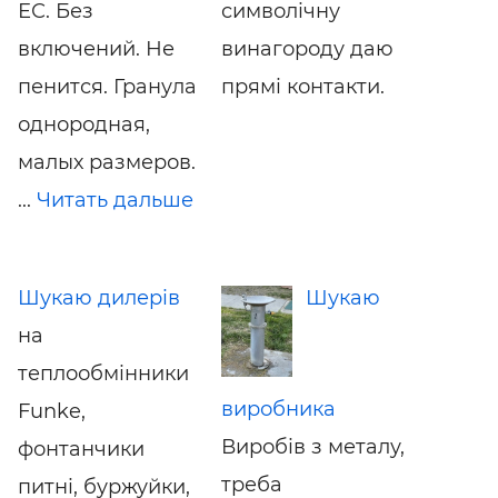
ЕС. Без
символічну
включений. Не
винагороду даю
пенится. Гранула
прямі контакти.
однородная,
малых размеров.
...
Читать дальше
Шукаю дилерів
Шукаю
на
теплообмінники
виробника
Funke,
Виробів з металу,
фонтанчики
треба
питні, буржуйки,