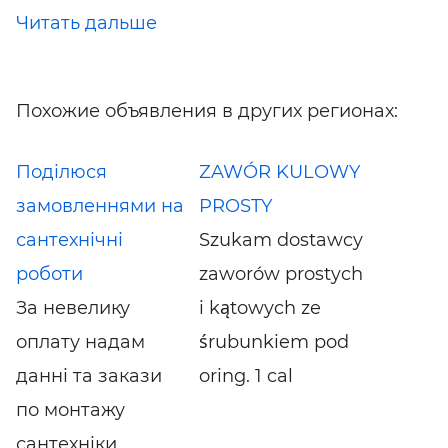
Читать дальше
Похожие объявления в других регионах:
Поділюся
ZAWÓR KULOWY
замовленнями на
PROSTY
сантехнічні
Szukam dostawcy
роботи
zaworów prostych
За невелику
i kątowych ze
оплату надам
śrubunkiem pod
данні та закази
oring. 1 cal
по монтажу
сантехніки,