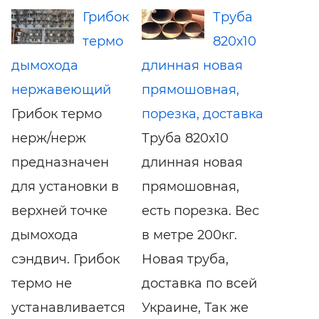
Грибок
Труба
термо
820х10
дымохода
длинная новая
нержавеющий
прямошовная,
Грибок термо
порезка, доставка
нерж/нерж
Труба 820х10
предназначен
длинная новая
для установки в
прямошовная,
верхней точке
есть порезка. Вес
дымохода
в метре 200кг.
сэндвич. Грибок
Новая труба,
термо не
доставка по всей
устанавливается
Украине, Так же