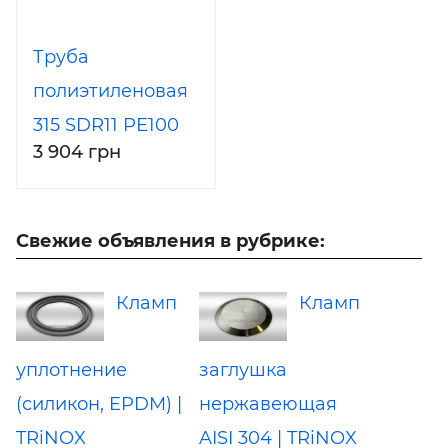
Труба
полиэтиленовая
315 SDR11 РЕ100
3 904 грн
PN16
Свежие объявления в рубрике:
Кламп
Кламп
уплотнение
заглушка
(силикон, EPDM) |
нержавеющая
TRiNOX
AISI 304 | TRiNOX