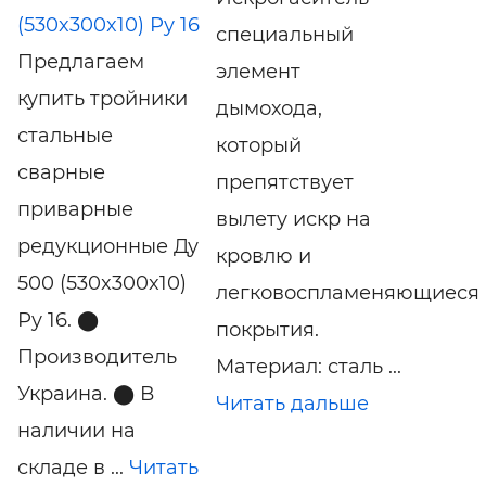
(530x300x10) Ру 16
специальный
Предлагаем
элемент
купить тройники
дымохода,
стальные
который
сварные
препятствует
приварные
вылету искр на
редукционные Ду
кровлю и
500 (530x300x10)
легковоспламеняющиеся
Ру 16. ⬤
покрытия.
Производитель
Материал: сталь ...
Украина. ⬤ В
Читать дальше
наличии на
складе в ...
Читать