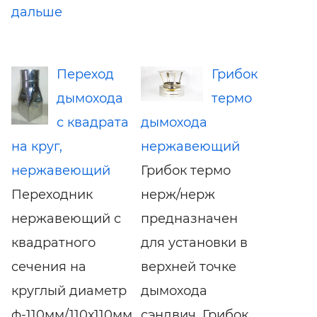
дальше
Переход
Грибок
дымохода
термо
с квадрата
дымохода
на круг,
нержавеющий
нержавеющий
Грибок термо
Переходник
нерж/нерж
нержавеющий с
предназначен
квадратного
для установки в
сечения на
верхней точке
круглый диаметр
дымохода
ф-110мм/110х110мм
сэндвич. Грибок