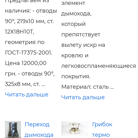
Предлагаем из
элемент
наличия: - отводы
дымохода,
90°, 219х10 мм, ст.
который
12Х18Н10Т,
препятствует
геометрия по
вылету искр на
ГОСТ-17375-2001.
кровлю и
Цена 12000,00
легковоспламеняющиеся
грн. - отводы 90°,
покрытия.
325х8 мм, ст. ...
Материал: сталь ...
Читать дальше
Читать дальше
Переход
Грибок
дымохода
термо